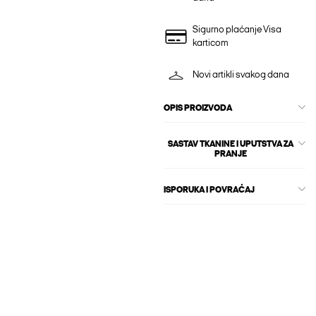
Sigurno plaćanje Visa
karticom
Novi artikli svakog dana
OPIS PROIZVODA
SASTAV TKANINE I UPUTSTVA ZA
PRANJE
ISPORUKA I POVRAĆAJ