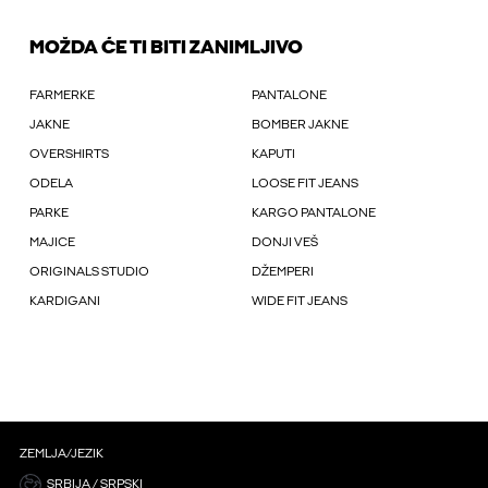
MOŽDA ĆE TI BITI ZANIMLJIVO
FARMERKE
PANTALONE
JAKNE
BOMBER JAKNE
OVERSHIRTS
KAPUTI
ODELA
LOOSE FIT JEANS
PARKE
KARGO PANTALONE
MAJICE
DONJI VEŠ
ORIGINALS STUDIO
DŽEMPERI
KARDIGANI
WIDE FIT JEANS
ZEMLJA/JEZIK
SRBIJA / SRPSKI