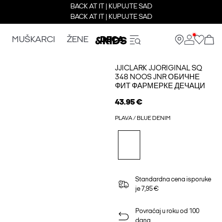
BACK AT IT | KUPUJTE SAD
BACK AT IT | KUPUJTE SAD
MUŠKARCI
ŽENE
DECA
JJICLARK JJORIGINAL SQ
348 NOOS JNR ОБИЧНЕ
ФИТ ФАРМЕРКЕ ДЕЧАЦИ
43.95 €
PLAVA / BLUE DENIM
Standardna cena isporuke
je 7,95 €
Povraćaj u roku od 100
dana