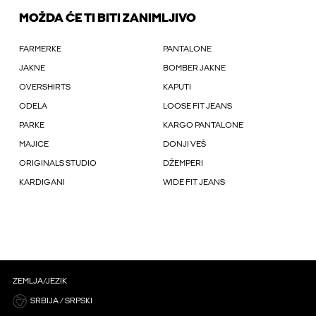
MOŽDA ĆE TI BITI ZANIMLJIVO
FARMERKE
PANTALONE
JAKNE
BOMBER JAKNE
OVERSHIRTS
KAPUTI
ODELA
LOOSE FIT JEANS
PARKE
KARGO PANTALONE
MAJICE
DONJI VEŠ
ORIGINALS STUDIO
DŽEMPERI
KARDIGANI
WIDE FIT JEANS
ZEMLJA/JEZIK
SRBIJA / SRPSKI