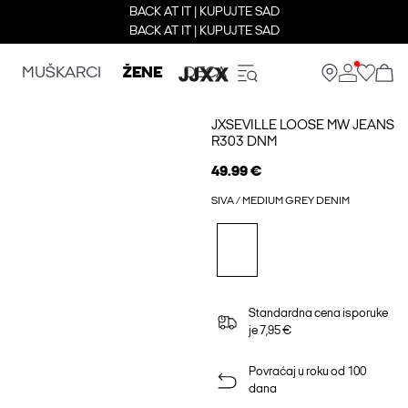
BACK AT IT | KUPUJTE SAD
BACK AT IT | KUPUJTE SAD
MUŠKARCI
ŽENE
DECA
JXSEVILLE LOOSE MW JEANS
R303 DNM
49.99 €
SIVA / MEDIUM GREY DENIM
Standardna cena isporuke
je 7,95 €
Povraćaj u roku od 100
dana