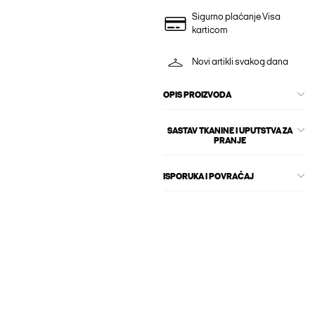
Sigurno plaćanje Visa
karticom
Novi artikli svakog dana
OPIS PROIZVODA
SASTAV TKANINE I UPUTSTVA ZA
PRANJE
ISPORUKA I POVRAĆAJ