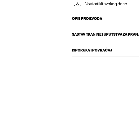
Novi artikli svakog dana
OPIS PROIZVODA
SASTAV TKANINE I UPUTSTVA ZA PRAN
ISPORUKA I POVRAĆAJ