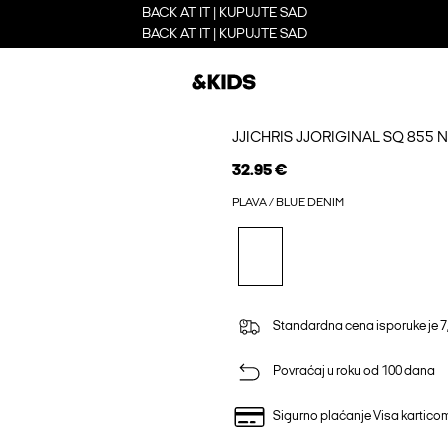
BACK AT IT | KUPUJTE SAD
BACK AT IT | KUPUJTE SAD
JJICHRIS JJORIGINAL SQ 85
32.95 €
PLAVA / BLUE DENIM
Standardna cena isporuke je 7
Povraćaj u roku od 100 dana
Sigurno plaćanje Visa kartico