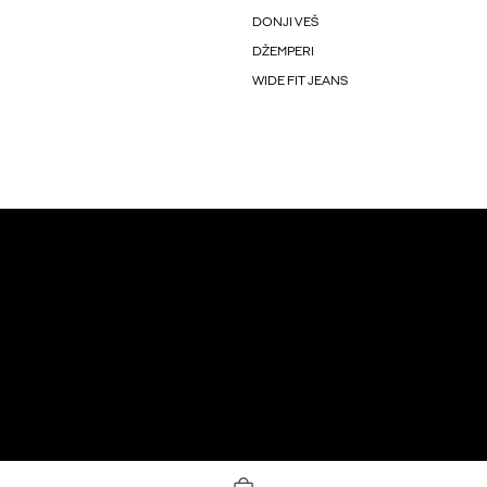
DONJI VEŠ
DŽEMPERI
WIDE FIT JEANS