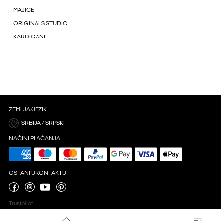
MAJICE
ORIGINALS STUDIO
KARDIGANI
ZEMLJA/JEZIK
SRBIJA / SRPSKI
NAČINI PLAĆANJA
OSTANI U KONTAKTU
Trustpilot