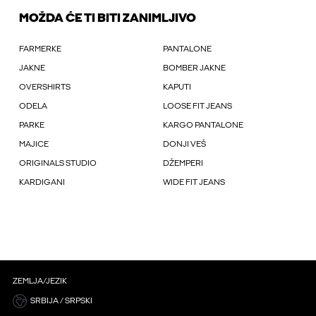
MOŽDA ĆE TI BITI ZANIMLJIVO
FARMERKE
PANTALONE
JAKNE
BOMBER JAKNE
OVERSHIRTS
KAPUTI
ODELA
LOOSE FIT JEANS
PARKE
KARGO PANTALONE
MAJICE
DONJI VEŠ
ORIGINALS STUDIO
DŽEMPERI
KARDIGANI
WIDE FIT JEANS
ZEMLJA/JEZIK
SRBIJA / SRPSKI