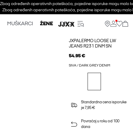
Zbog određenih operativnih poteškoća, pojedine isporuke mogu malo ka
Zbog određenih operativnih poteškoća, pojedine isporuke mogu malo k
MUŠKARCI
ŽENE
DECA
JXPALERMO LOOSE LW
JEANS R231 DNM SN
54.95 €
SIVA / DARK GREY DENIM
Standardna cena isporuke
je 7,95 €
Povraćaj u roku od 100
dana