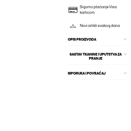
Sigurno plaćanje Visa
karticom
Novi artikli svakog dana
OPIS PROIZVODA
SASTAV TKANINE I UPUTSTVA ZA
PRANJE
ISPORUKA I POVRAĆAJ