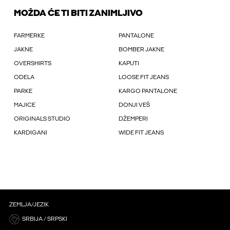
MOŽDA ĆE TI BITI ZANIMLJIVO
FARMERKE
PANTALONE
JAKNE
BOMBER JAKNE
OVERSHIRTS
KAPUTI
ODELA
LOOSE FIT JEANS
PARKE
KARGO PANTALONE
MAJICE
DONJI VEŠ
ORIGINALS STUDIO
DŽEMPERI
KARDIGANI
WIDE FIT JEANS
ZEMLJA/JEZIK
SRBIJA / SRPSKI