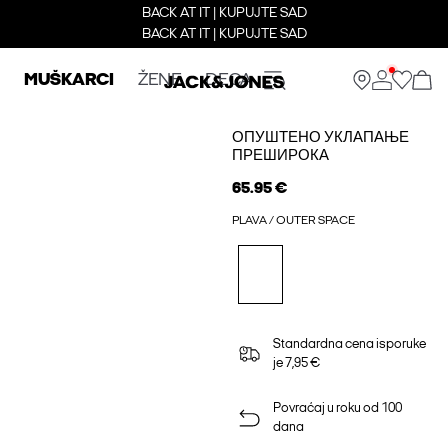
BACK AT IT | KUPUJTE SAD
BACK AT IT | KUPUJTE SAD
MUŠKARCI
ŽENE
DECA
ОПУШТЕНО УКЛАПАЊЕ
ПРЕШИРОКА
65.95 €
PLAVA / OUTER SPACE
Standardna cena isporuke
je 7,95 €
Povraćaj u roku od 100
dana