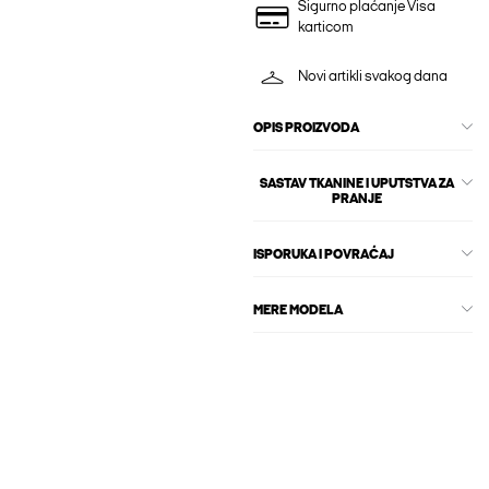
Sigurno plaćanje Visa
karticom
Novi artikli svakog dana
OPIS PROIZVODA
SASTAV TKANINE I UPUTSTVA ZA
PRANJE
ISPORUKA I POVRAĆAJ
MERE MODELA