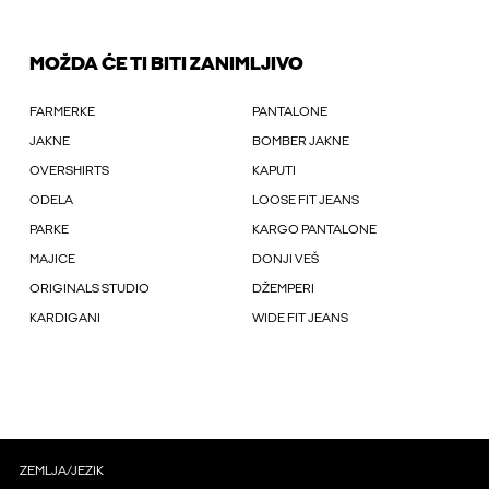
MOŽDA ĆE TI BITI ZANIMLJIVO
FARMERKE
PANTALONE
JAKNE
BOMBER JAKNE
OVERSHIRTS
KAPUTI
ODELA
LOOSE FIT JEANS
PARKE
KARGO PANTALONE
MAJICE
DONJI VEŠ
ORIGINALS STUDIO
DŽEMPERI
KARDIGANI
WIDE FIT JEANS
ZEMLJA/JEZIK