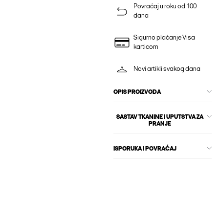
Povraćaj u roku od 100
dana
Sigurno plaćanje Visa
karticom
Novi artikli svakog dana
OPIS PROIZVODA
SASTAV TKANINE I UPUTSTVA ZA
PRANJE
ISPORUKA I POVRAĆAJ