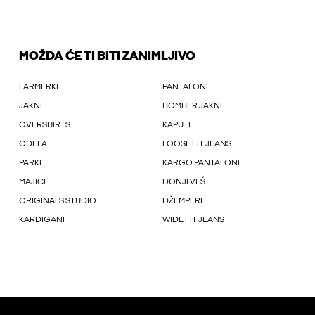
MOŽDA ĆE TI BITI ZANIMLJIVO
FARMERKE
PANTALONE
JAKNE
BOMBER JAKNE
OVERSHIRTS
KAPUTI
ODELA
LOOSE FIT JEANS
PARKE
KARGO PANTALONE
MAJICE
DONJI VEŠ
ORIGINALS STUDIO
DŽEMPERI
KARDIGANI
WIDE FIT JEANS