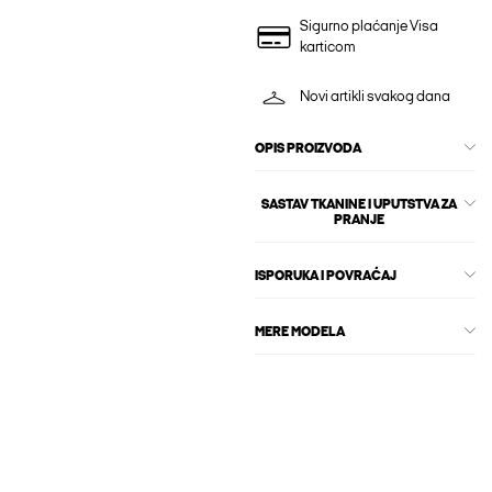
Sigurno plaćanje Visa
karticom
Novi artikli svakog dana
OPIS PROIZVODA
SASTAV TKANINE I UPUTSTVA ZA
PRANJE
ISPORUKA I POVRAĆAJ
MERE MODELA