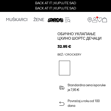
BACK AT IT | KUPUJTE SAD
BACK AT IT | KUPUJTE SAD
MUŠKARCI
ŽENE
DECA
ОБИЧНО УКЛАПАЊЕ
ЦХИНО ШОРТС ДЕЧАЦИ
32.95 €
BEŽ / CROCKERY
Standardna cena isporuke
je 7,95 €
Povraćaj u roku od 100
dana