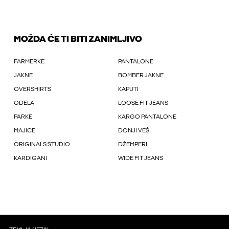
MOŽDA ĆE TI BITI ZANIMLJIVO
FARMERKE
PANTALONE
JAKNE
BOMBER JAKNE
OVERSHIRTS
KAPUTI
ODELA
LOOSE FIT JEANS
PARKE
KARGO PANTALONE
MAJICE
DONJI VEŠ
ORIGINALS STUDIO
DŽEMPERI
KARDIGANI
WIDE FIT JEANS