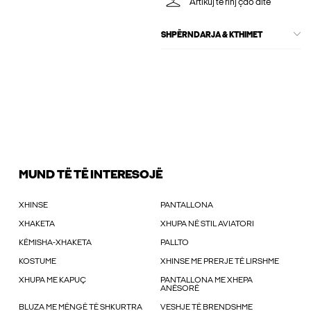
Artikuj të rinj çdo ditë
SHPËRNDARJA & KTHIMET
MUND TË TË INTERESOJË
XHINSE
PANTALLONA
XHAKETA
XHUPA NË STIL AVIATORI
KËMISHA-XHAKETA
PALLTO
KOSTUME
XHINSE ME PRERJE TË LIRSHME
XHUPA ME KAPUÇ
PANTALLONA ME XHEPA
ANËSORË
BLUZA ME MËNGË TË SHKURTRA
VESHJE TË BRENDSHME