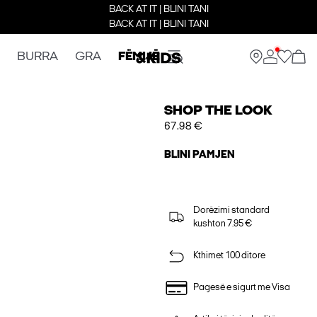
BACK AT IT | BLINI TANI
BACK AT IT | BLINI TANI
BURRA
GRA
FËMIJË
SHOP THE LOOK
67.98 €
BLINI PAMJEN
Dorëzimi standard
kushton 7.95 €
Kthimet 100 ditore
Pagesë e sigurt me Visa