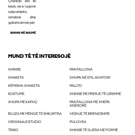
Çfarëdo stili të
kesh, ne e ruajmë
natyralitetin,
rehatinë dhe
gatishmërinë për
SHIHNI MË SHUMË
MUND TË TË INTERESOJË
XHINSE
PANTALLONA
XHAKETA
XHUPA NË STIL AVIATORI
KËMISHA-XHAKETA
PALLTO
KOSTUME
XHINSE ME PRERJE TË LIRSHME
XHUPA ME KAPUÇ
PANTALLONA ME XHEPA
ANËSORË
BLUZA ME MËNGË TË SHKURTRA
VESHJE TË BRENDSHME
ORIGINALS STUDIO
PULOVRA
TRIKO
XHINSE TË GJERA NË FORMË