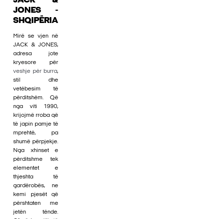
JACK &
JONES -
SHQIPËRIA
Mirë se vjen në
JACK & JONES,
adresa jote
kryesore për
veshje për burra
,
stil dhe
vetëbesim të
përditshëm. Që
nga viti 1990,
krijojmë rroba që
të japin pamje të
mprehtë, pa
shumë përpjekje.
Nga xhinset e
përditshme tek
elementet e
thjeshta të
gardërobës, ne
kemi pjesët që
përshtaten me
jetën tënde.