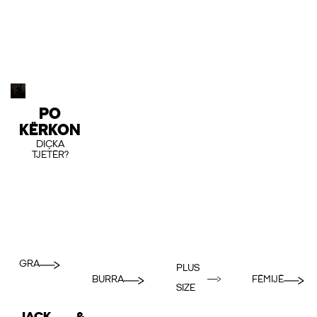
PO
KËRKON
DIÇKA
TJETËR?
GRA
PLUS
BURRA
FËMIJË
SIZE