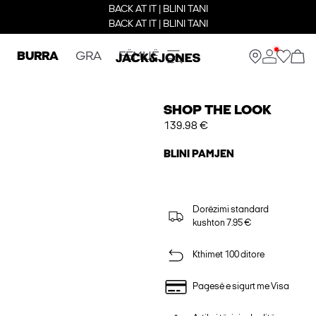
BACK AT IT | BLINI TANI
BACK AT IT | BLINI TANI
BURRA
GRA
FËMIJË
SHOP THE LOOK
139.98 €
BLINI PAMJEN
Dorëzimi standard
kushton 7.95 €
Kthimet 100 ditore
Pagesë e sigurt me Visa