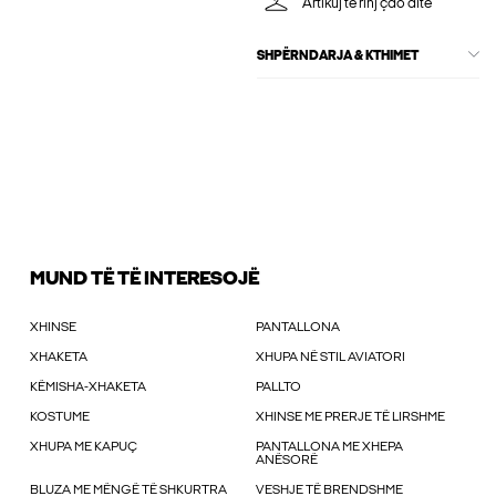
Artikuj të rinj çdo ditë
SHPËRNDARJA & KTHIMET
MUND TË TË INTERESOJË
XHINSE
PANTALLONA
XHAKETA
XHUPA NË STIL AVIATORI
KËMISHA-XHAKETA
PALLTO
KOSTUME
XHINSE ME PRERJE TË LIRSHME
XHUPA ME KAPUÇ
PANTALLONA ME XHEPA
ANËSORË
BLUZA ME MËNGË TË SHKURTRA
VESHJE TË BRENDSHME