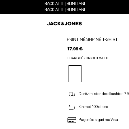
BACK AT IT | BLINI TANI
BACK AT IT | BLINI TANI
PRINT NË SHPINË T-SHIRT
17.99 €
E BARDHË / BRIGHT WHITE
Dorëzimi standard kushton 7.9
Kthimet 100 ditore
Pagesë e sigurt me Visa