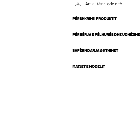
Artikuj të rinj çdo ditë
PËRSHKRIMI I PRODUKTIT
PËRBËRJA E PËLHURËS DHE UDHËZIME
SHPËRNDARJA & KTHIMET
MATJET E MODELIT