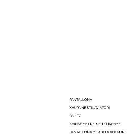
PANTALLONA
XHUPA NË STIL AVIATORI
PALLTO
XHINSE ME PRERJE TË LIRSHME
PANTALLONA ME XHEPA ANËSORË