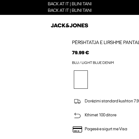
BACK AT IT | BLINI TANI
BACK AT IT | BLINI TANI
PËRSHTATJA E LIRSHME PANT
79.99 €
BLU / LIGHT BLUE DENIM
Dorëzimi standard kushton 7.9
Kthimet 100 ditore
Pagesë e sigurt me Visa