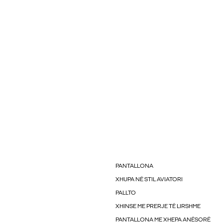
PANTALLONA
XHUPA NË STIL AVIATORI
PALLTO
XHINSE ME PRERJE TË LIRSHME
PANTALLONA ME XHEPA ANËSORË