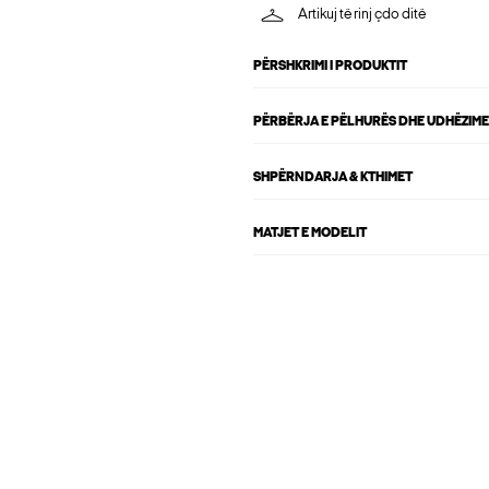
Artikuj të rinj çdo ditë
PËRSHKRIMI I PRODUKTIT
PËRBËRJA E PËLHURËS DHE UDHËZIME
SHPËRNDARJA & KTHIMET
MATJET E MODELIT