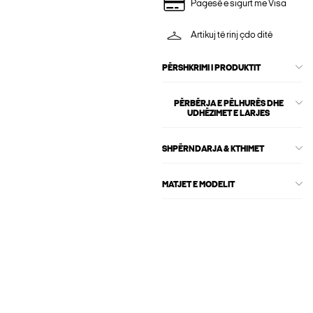
Pagesë e sigurt me Visa
Artikuj të rinj çdo ditë
PËRSHKRIMI I PRODUKTIT
PËRBËRJA E PËLHURËS DHE
UDHËZIMET E LARJES
SHPËRNDARJA & KTHIMET
MATJET E MODELIT