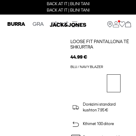
BACK AT IT | BLINI TANI
BACK AT IT | BLINI TANI
BURRA
GRA
FËMIJË
LOOSE FIT PANTALLONA TË
SHKURTRA
44.99 €
BLU / NAVY BLAZER
Dorëzimi standard
kushton 7.95 €
Kthimet 100 ditore