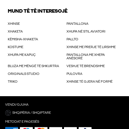
MUND TË TË INTERESOJË
XHINSE
PANTALLONA
XHAKETA
XHUPA NË STIL AVIATORI
KËMISHA-XHAKETA
PALLTO
KOSTUME
XHINSE ME PRERJE TË LIRSHME
XHUPA ME KAPUÇ
PANTALLONA ME XHEPA
ANËSORË
BLUZA ME MËNGË TË SHKURTRA
VESHJE TË BRENDSHME
ORIGINALS STUDIO
PULOVRA
TRIKO
XHINSE TË GJERA NË FORMË
VENDI/GJUHA
SHQIPËRIA / SHQIPTARE
METODAT E PAGESËS