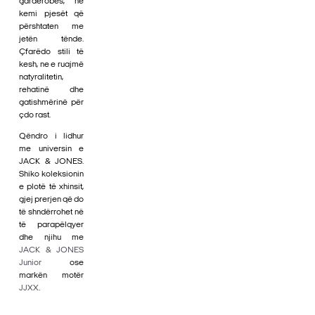
gardërobës, ne
kemi pjesët që
përshtaten me
jetën tënde.
Çfarëdo stili të
kesh, ne e ruajmë
natyralitetin,
rehatinë dhe
gatishmërinë për
çdo rast.
Qëndro i lidhur
me universin e
JACK & JONES.
Shiko koleksionin
e plotë të xhinsit,
gjej prerjen që do
të shndërrohet në
të parapëlqyer
dhe njihu me
JACK & JONES
Junior
ose
markën motër
JJXX
.