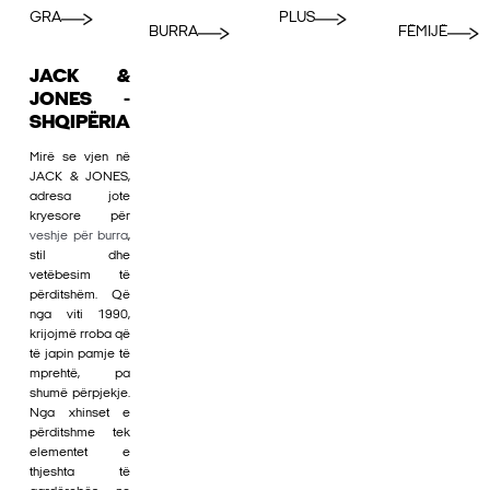
GRA
PLUS
BURRA
FËMIJË
JACK &
JONES -
SHQIPËRIA
Mirë se vjen në
JACK & JONES,
adresa jote
kryesore për
veshje për burra
,
stil dhe
vetëbesim të
përditshëm. Që
nga viti 1990,
krijojmë rroba që
të japin pamje të
mprehtë, pa
shumë përpjekje.
Nga xhinset e
përditshme tek
elementet e
thjeshta të