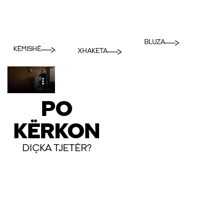
BLUZA
KËMISHË
XHAKETA
PO
KËRKON
DIÇKA TJETËR?