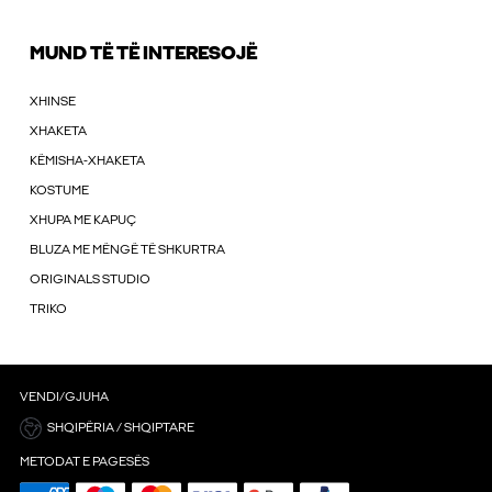
MUND TË TË INTERESOJË
XHINSE
XHAKETA
KËMISHA-XHAKETA
KOSTUME
XHUPA ME KAPUÇ
BLUZA ME MËNGË TË SHKURTRA
ORIGINALS STUDIO
TRIKO
VENDI/GJUHA
SHQIPËRIA / SHQIPTARE
METODAT E PAGESËS