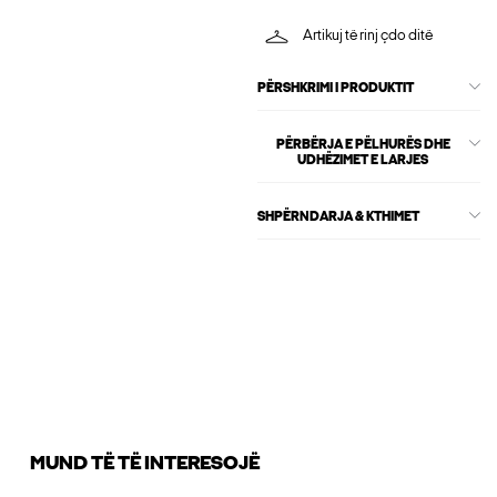
Artikuj të rinj çdo ditë
PËRSHKRIMI I PRODUKTIT
PËRBËRJA E PËLHURËS DHE
UDHËZIMET E LARJES
SHPËRNDARJA & KTHIMET
MUND TË TË INTERESOJË