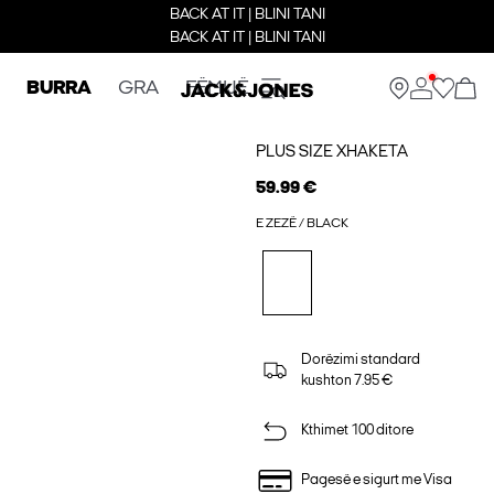
BACK AT IT | BLINI TANI
BACK AT IT | BLINI TANI
BURRA
GRA
FËMIJË
PLUS SIZE XHAKETA
59.99 €
E ZEZË / BLACK
Dorëzimi standard
kushton 7.95 €
Kthimet 100 ditore
Pagesë e sigurt me Visa