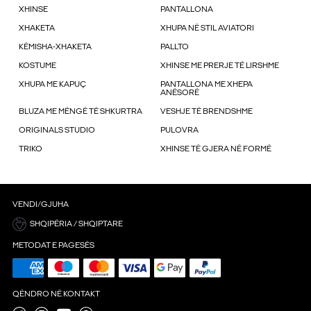
XHINSE
PANTALLONA
XHAKETA
XHUPA NË STIL AVIATORI
KËMISHA-XHAKETA
PALLTO
KOSTUME
XHINSE ME PRERJE TË LIRSHME
XHUPA ME KAPUÇ
PANTALLONA ME XHEPA
ANËSORË
BLUZA ME MËNGË TË SHKURTRA
VESHJE TË BRENDSHME
ORIGINALS STUDIO
PULOVRA
TRIKO
XHINSE TË GJERA NË FORMË
VENDI/GJUHA
SHQIPËRIA / SHQIPTARE
METODAT E PAGESËS
QËNDRO NË KONTAKT