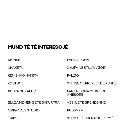
MUND TË TË INTERESOJË
XHINSE
PANTALLONA
XHAKETA
XHUPA NË STIL AVIATORI
KËMISHA-XHAKETA
PALLTO
KOSTUME
XHINSE ME PRERJE TË LIRSHME
XHUPA ME KAPUÇ
PANTALLONA ME XHEPA
ANËSORË
BLUZA ME MËNGË TË SHKURTRA
VESHJE TË BRENDSHME
ORIGINALS STUDIO
PULOVRA
TRIKO
XHINSE TË GJERA NË FORMË