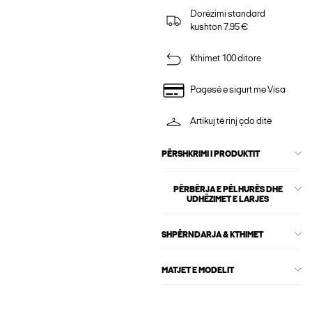
Dorëzimi standard
kushton 7.95 €
Kthimet 100 ditore
Pagesë e sigurt me Visa
Artikuj të rinj çdo ditë
PËRSHKRIMI I PRODUKTIT
PËRBËRJA E PËLHURËS DHE
UDHËZIMET E LARJES
SHPËRNDARJA & KTHIMET
MATJET E MODELIT