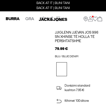
BACK AT IT | BLINI TANI
BACK AT IT | BLINI TANI
BURRA
GRA
FËMIJË
JJIGLENN JJEVAN JOS 996
SN XHINSE TË HOLLA TË
PËRSHTATSHME
79.99 €
BLU / BLUE DENIM
Dorëzimi standard
kushton 7.95 €
Kthimet 100 ditore