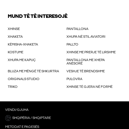
MUND TË TË INTERESOJË
XHINSE
PANTALLONA
XHAKETA
XHUPA NË STIL AVIATORI
KËMISHA-XHAKETA
PALLTO
KOSTUME
XHINSE ME PRERJE TË LIRSHME
XHUPA ME KAPUÇ
PANTALLONA ME XHEPA
ANËSORË
BLUZA ME MËNGË TË SHKURTRA
VESHJE TË BRENDSHME
ORIGINALS STUDIO
PULOVRA
TRIKO
XHINSE TË GJERA NË FORMË
VENDI/GJUHA
SHQIPËRIA / SHQIPTARE
METODAT E PAGESËS