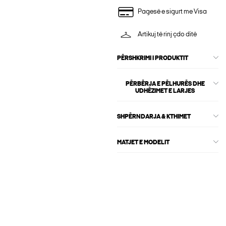
Pagesë e sigurt me Visa
Artikuj të rinj çdo ditë
PËRSHKRIMI I PRODUKTIT
PËRBËRJA E PËLHURËS DHE
UDHËZIMET E LARJES
SHPËRNDARJA & KTHIMET
MATJET E MODELIT