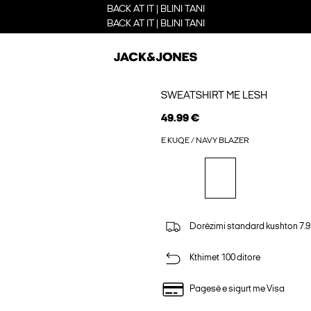
BACK AT IT | BLINI TANI
BACK AT IT | BLINI TANI
SWEATSHIRT ME LESH
49.99 €
E KUQE / NAVY BLAZER
Dorëzimi standard kushton 7.9
Kthimet 100 ditore
Pagesë e sigurt me Visa