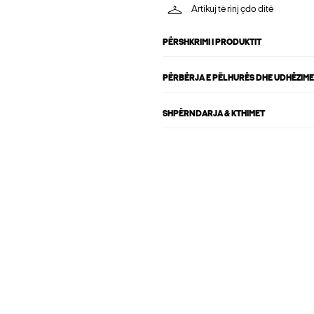
Artikuj të rinj çdo ditë
PËRSHKRIMI I PRODUKTIT
PËRBËRJA E PËLHURËS DHE UDHËZIME
SHPËRNDARJA & KTHIMET