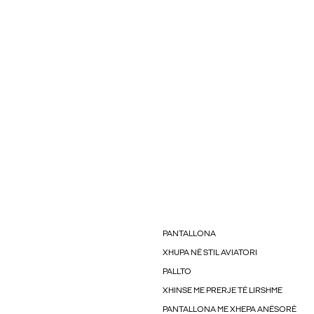
PANTALLONA
XHUPA NË STIL AVIATORI
PALLTO
XHINSE ME PRERJE TË LIRSHME
PANTALLONA ME XHEPA ANËSORË