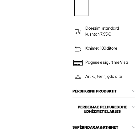
Dorëzimi standard
kushton 7.95 €
Kthimet 100 ditore
Pagesë e sigurt me Visa
Artikuj të rinj çdo ditë
PËRSHKRIMI I PRODUKTIT
PËRBËRJA E PËLHURËS DHE
UDHËZIMET E LARJES
SHPËRNDARJA & KTHIMET