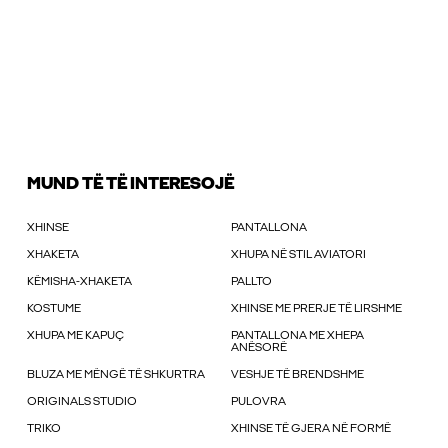
MUND TË TË INTERESOJË
XHINSE
PANTALLONA
XHAKETA
XHUPA NË STIL AVIATORI
KËMISHA-XHAKETA
PALLTO
KOSTUME
XHINSE ME PRERJE TË LIRSHME
XHUPA ME KAPUÇ
PANTALLONA ME XHEPA
ANËSORË
BLUZA ME MËNGË TË SHKURTRA
VESHJE TË BRENDSHME
ORIGINALS STUDIO
PULOVRA
TRIKO
XHINSE TË GJERA NË FORMË