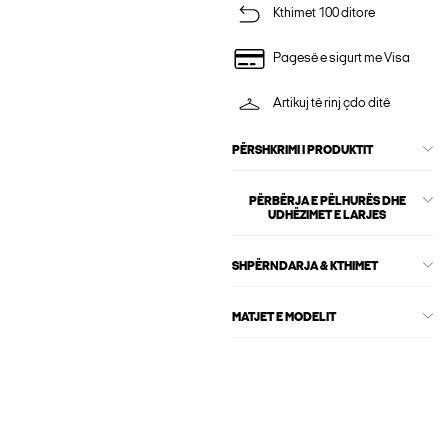
Kthimet 100 ditore
Pagesë e sigurt me Visa
Artikuj të rinj çdo ditë
PËRSHKRIMI I PRODUKTIT
PËRBËRJA E PËLHURËS DHE
UDHËZIMET E LARJES
SHPËRNDARJA & KTHIMET
MATJET E MODELIT