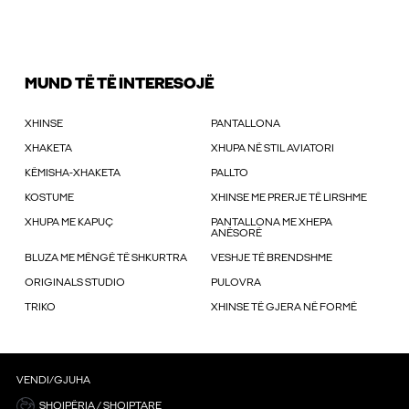
MUND TË TË INTERESOJË
XHINSE
PANTALLONA
XHAKETA
XHUPA NË STIL AVIATORI
KËMISHA-XHAKETA
PALLTO
KOSTUME
XHINSE ME PRERJE TË LIRSHME
XHUPA ME KAPUÇ
PANTALLONA ME XHEPA
ANËSORË
BLUZA ME MËNGË TË SHKURTRA
VESHJE TË BRENDSHME
ORIGINALS STUDIO
PULOVRA
TRIKO
XHINSE TË GJERA NË FORMË
VENDI/GJUHA
SHQIPËRIA / SHQIPTARE