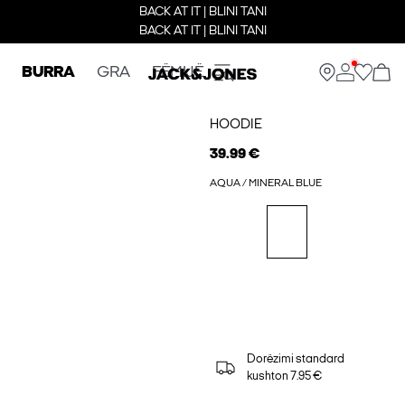
BACK AT IT | BLINI TANI
BACK AT IT | BLINI TANI
BURRA
GRA
FËMIJË
HOODIE
39.99 €
AQUA / MINERAL BLUE
Dorëzimi standard
kushton 7.95 €