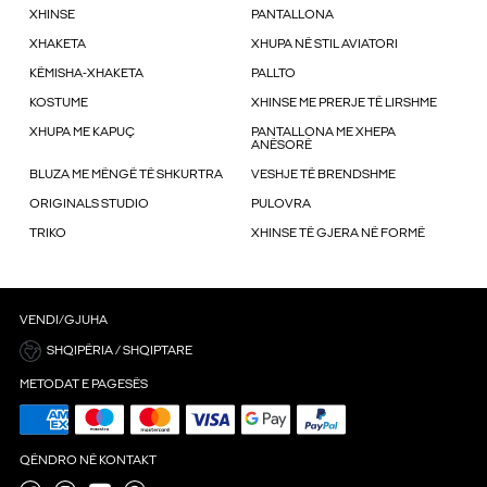
XHINSE
PANTALLONA
XHAKETA
XHUPA NË STIL AVIATORI
KËMISHA-XHAKETA
PALLTO
KOSTUME
XHINSE ME PRERJE TË LIRSHME
XHUPA ME KAPUÇ
PANTALLONA ME XHEPA
ANËSORË
BLUZA ME MËNGË TË SHKURTRA
VESHJE TË BRENDSHME
ORIGINALS STUDIO
PULOVRA
TRIKO
XHINSE TË GJERA NË FORMË
VENDI/GJUHA
SHQIPËRIA / SHQIPTARE
METODAT E PAGESËS
QËNDRO NË KONTAKT