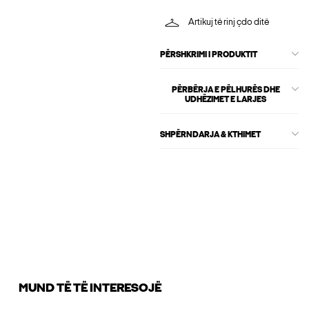
Artikuj të rinj çdo ditë
PËRSHKRIMI I PRODUKTIT
PËRBËRJA E PËLHURËS DHE
UDHËZIMET E LARJES
SHPËRNDARJA & KTHIMET
MUND TË TË INTERESOJË