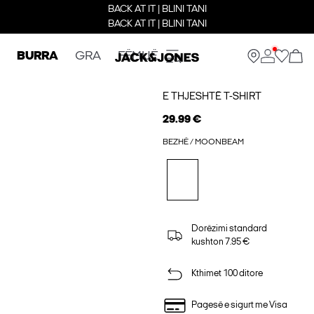
BACK AT IT | BLINI TANI
BACK AT IT | BLINI TANI
BURRA
GRA
FËMIJË
E THJESHTË T-SHIRT
29.99 €
BEZHË / MOONBEAM
Dorëzimi standard
kushton 7.95 €
Kthimet 100 ditore
Pagesë e sigurt me Visa