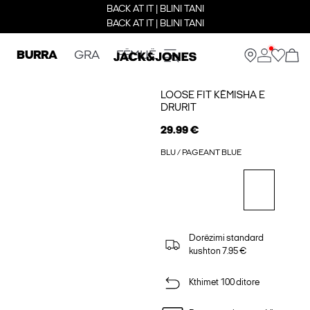
BACK AT IT | BLINI TANI
BACK AT IT | BLINI TANI
BURRA
GRA
FËMIJË
LOOSE FIT KËMISHA E
DRURIT
29.99 €
BLU / PAGEANT BLUE
Dorëzimi standard
kushton 7.95 €
Kthimet 100 ditore