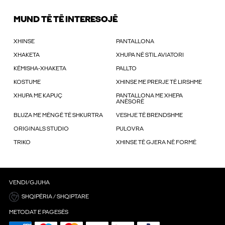
MUND TË TË INTERESOJË
XHINSE
PANTALLONA
XHAKETA
XHUPA NË STIL AVIATORI
KËMISHA-XHAKETA
PALLTO
KOSTUME
XHINSE ME PRERJE TË LIRSHME
XHUPA ME KAPUÇ
PANTALLONA ME XHEPA
ANËSORË
BLUZA ME MËNGË TË SHKURTRA
VESHJE TË BRENDSHME
ORIGINALS STUDIO
PULOVRA
TRIKO
XHINSE TË GJERA NË FORMË
VENDI/GJUHA
SHQIPËRIA / SHQIPTARE
METODAT E PAGESËS