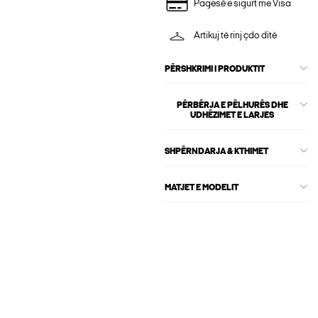
Pagesë e sigurt me Visa
Artikuj të rinj çdo ditë
PËRSHKRIMI I PRODUKTIT
PËRBËRJA E PËLHURËS DHE
UDHËZIMET E LARJES
SHPËRNDARJA & KTHIMET
MATJET E MODELIT