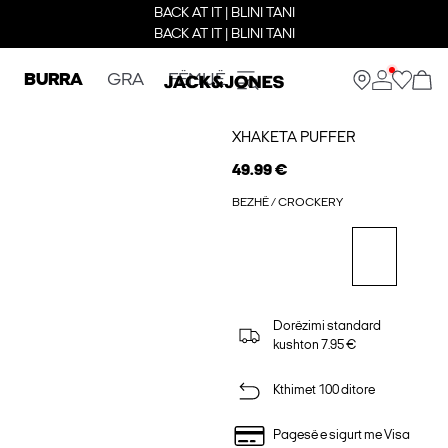
BACK AT IT | BLINI TANI
BACK AT IT | BLINI TANI
BURRA
GRA
FËMIJË
XHAKETA PUFFER
49.99 €
BEZHË / CROCKERY
Dorëzimi standard
kushton 7.95 €
Kthimet 100 ditore
Pagesë e sigurt me Visa