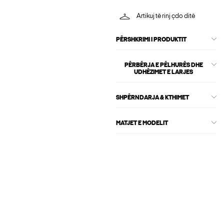
Artikuj të rinj çdo ditë
PËRSHKRIMI I PRODUKTIT
PËRBËRJA E PËLHURËS DHE
UDHËZIMET E LARJES
SHPËRNDARJA & KTHIMET
MATJET E MODELIT