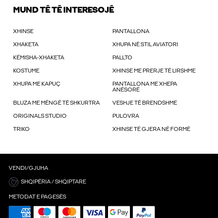
MUND TË TË INTERESOJË
XHINSE
PANTALLONA
XHAKETA
XHUPA NË STIL AVIATORI
KËMISHA-XHAKETA
PALLTO
KOSTUME
XHINSE ME PRERJE TË LIRSHME
XHUPA ME KAPUÇ
PANTALLONA ME XHEPA
ANËSORË
BLUZA ME MËNGË TË SHKURTRA
VESHJE TË BRENDSHME
ORIGINALS STUDIO
PULOVRA
TRIKO
XHINSE TË GJERA NË FORMË
VENDI/GJUHA
SHQIPËRIA / SHQIPTARE
METODAT E PAGESËS