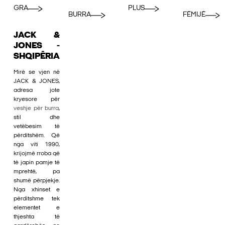
GRA
PLUS
BURRA
FËMIJË
JACK &
JONES -
SHQIPËRIA
Mirë se vjen në
JACK & JONES,
adresa jote
kryesore për
veshje për burra
,
stil dhe
vetëbesim të
përditshëm. Që
nga viti 1990,
krijojmë rroba që
të japin pamje të
mprehtë, pa
shumë përpjekje.
Nga xhinset e
përditshme tek
elementet e
thjeshta të