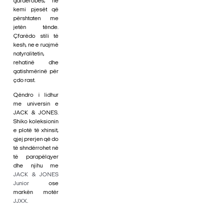
gardërobës, ne
kemi pjesët që
përshtaten me
jetën tënde.
Çfarëdo stili të
kesh, ne e ruajmë
natyralitetin,
rehatinë dhe
gatishmërinë për
çdo rast.
Qëndro i lidhur
me universin e
JACK & JONES.
Shiko koleksionin
e plotë të xhinsit,
gjej prerjen që do
të shndërrohet në
të parapëlqyer
dhe njihu me
JACK & JONES
Junior
ose
markën motër
JJXX
.