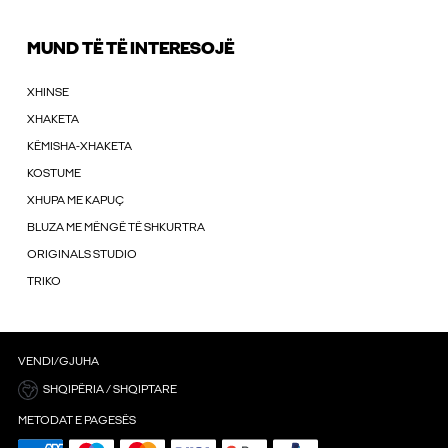
MUND TË TË INTERESOJË
XHINSE
XHAKETA
KËMISHA-XHAKETA
KOSTUME
XHUPA ME KAPUÇ
BLUZA ME MËNGË TË SHKURTRA
ORIGINALS STUDIO
TRIKO
VENDI/GJUHA
SHQIPËRIA / SHQIPTARE
METODAT E PAGESËS