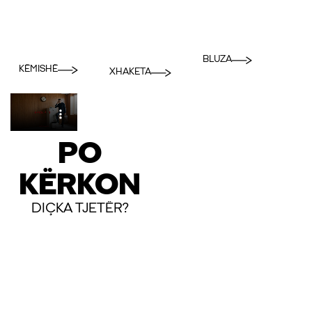
BLUZA
KËMISHË
XHAKETA
PO
KËRKON
DIÇKA TJETËR?