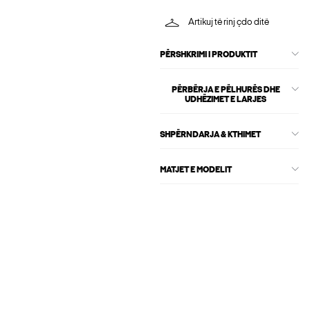
Artikuj të rinj çdo ditë
PËRSHKRIMI I PRODUKTIT
PËRBËRJA E PËLHURËS DHE
UDHËZIMET E LARJES
SHPËRNDARJA & KTHIMET
MATJET E MODELIT