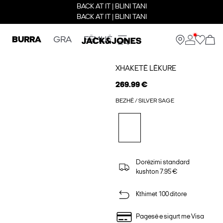
BACK AT IT | BLINI TANI
BACK AT IT | BLINI TANI
BURRA
GRA
FËMIJË
XHAKETË LËKURE
269.99 €
BEZHË / SILVER SAGE
Dorëzimi standard
kushton 7.95 €
Kthimet 100 ditore
Pagesë e sigurt me Visa