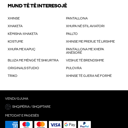
MUND TË TË INTERESOJË
XHINSE
PANTALLONA
XHAKETA
XHUPA NË STIL AVIATORI
KËMISHA-XHAKETA
PALLTO
KOSTUME
XHINSE ME PRERJE TË LIRSHME
XHUPA ME KAPUÇ
PANTALLONA ME XHEPA
ANËSORË
BLUZA ME MËNGË TË SHKURTRA
VESHJE TË BRENDSHME
ORIGINALS STUDIO
PULOVRA
TRIKO
XHINSE TË GJERA NË FORMË
VENDI/GJUHA
SHQIPËRIA / SHQIPTARE
METODAT E PAGESËS