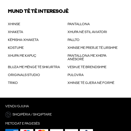
MUND TË TË INTERESOJË
XHINSE
PANTALLONA
XHAKETA
XHUPA NË STIL AVIATORI
KËMISHA-XHAKETA
PALLTO
KOSTUME
XHINSE ME PRERJE TË LIRSHME
XHUPA ME KAPUÇ
PANTALLONA ME XHEPA
ANËSORË
BLUZA ME MËNGË TË SHKURTRA
VESHJE TË BRENDSHME
ORIGINALS STUDIO
PULOVRA
TRIKO
XHINSE TË GJERA NË FORMË
VENDI/GJUHA
SHQIPËRIA / SHQIPTARE
METODAT E PAGESËS