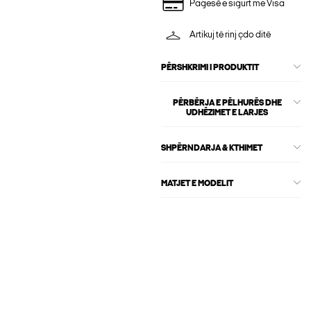
Pagesë e sigurt me Visa
Artikuj të rinj çdo ditë
PËRSHKRIMI I PRODUKTIT
PËRBËRJA E PËLHURËS DHE
UDHËZIMET E LARJES
SHPËRNDARJA & KTHIMET
MATJET E MODELIT