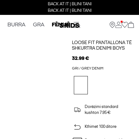
BACK AT IT | BLINI TANI
BACK AT IT | BLINI TANI
BURRA
GRA
FËMIJË
LOOSE FIT PANTALLONA TË
SHKURTRA DENIMI BOYS
32.99 €
GRI / GREY DENIM
Dorëzimi standard
kushton 7.95 €
Kthimet 100 ditore