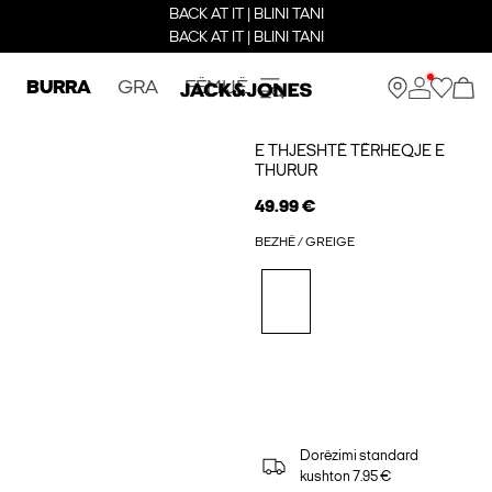
BACK AT IT | BLINI TANI
BACK AT IT | BLINI TANI
BURRA
GRA
FËMIJË
E THJESHTË TËRHEQJE E
THURUR
49.99 €
BEZHË / GREIGE
Dorëzimi standard
kushton 7.95 €