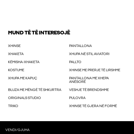
MUND TË TË INTERESOJË
XHINSE
PANTALLONA
XHAKETA
XHUPA NË STIL AVIATORI
KËMISHA-XHAKETA
PALLTO
KOSTUME
XHINSE ME PRERJE TË LIRSHME
XHUPA ME KAPUÇ
PANTALLONA ME XHEPA
ANËSORË
BLUZA ME MËNGË TË SHKURTRA
VESHJE TË BRENDSHME
ORIGINALS STUDIO
PULOVRA
TRIKO
XHINSE TË GJERA NË FORMË
VENDI/GJUHA