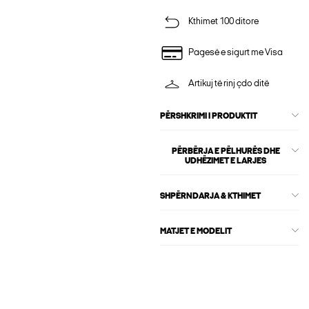
Kthimet 100 ditore
Pagesë e sigurt me Visa
Artikuj të rinj çdo ditë
PËRSHKRIMI I PRODUKTIT
PËRBËRJA E PËLHURËS DHE
UDHËZIMET E LARJES
SHPËRNDARJA & KTHIMET
MATJET E MODELIT