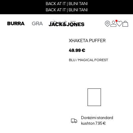
BACK AT IT | BLINI TANI
BACK AT IT | BLINI TANI
BURRA
GRA
FËMIJË
XHAKETA PUFFER
49.99 €
BLU / MAGICAL FOREST
Dorëzimi standard
kushton 7.95 €