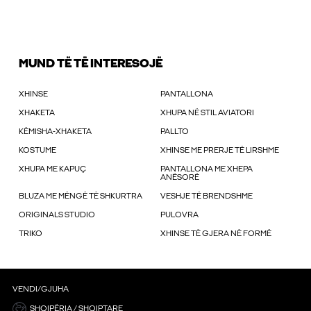
MUND TË TË INTERESOJË
XHINSE
PANTALLONA
XHAKETA
XHUPA NË STIL AVIATORI
KËMISHA-XHAKETA
PALLTO
KOSTUME
XHINSE ME PRERJE TË LIRSHME
XHUPA ME KAPUÇ
PANTALLONA ME XHEPA
ANËSORË
BLUZA ME MËNGË TË SHKURTRA
VESHJE TË BRENDSHME
ORIGINALS STUDIO
PULOVRA
TRIKO
XHINSE TË GJERA NË FORMË
VENDI/GJUHA
SHQIPËRIA / SHQIPTARE