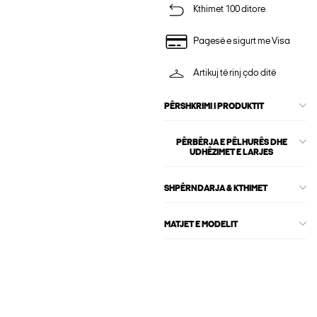
Kthimet 100 ditore
Pagesë e sigurt me Visa
Artikuj të rinj çdo ditë
PËRSHKRIMI I PRODUKTIT
PËRBËRJA E PËLHURËS DHE
UDHËZIMET E LARJES
SHPËRNDARJA & KTHIMET
MATJET E MODELIT