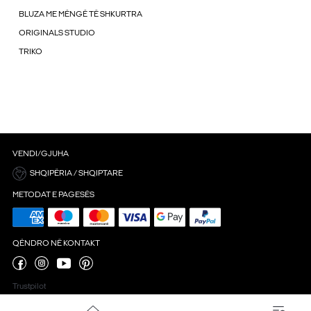
BLUZA ME MËNGË TË SHKURTRA
ORIGINALS STUDIO
TRIKO
VENDI/GJUHA
SHQIPËRIA / SHQIPTARE
METODAT E PAGESËS
QËNDRO NË KONTAKT
Trustpilot