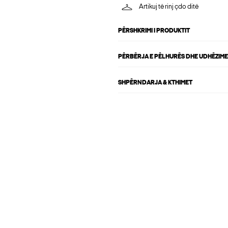
Artikuj të rinj çdo ditë
PËRSHKRIMI I PRODUKTIT
PËRBËRJA E PËLHURËS DHE UDHËZIME
SHPËRNDARJA & KTHIMET