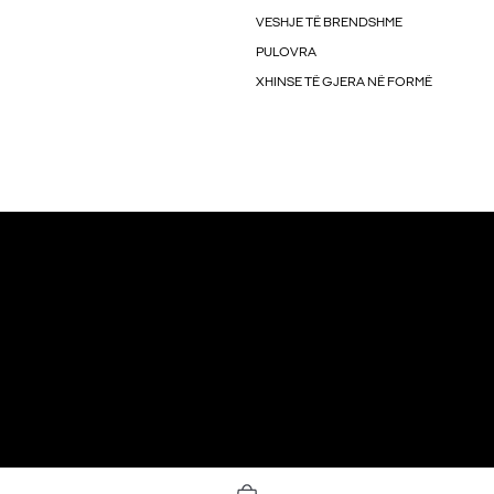
VESHJE TË BRENDSHME
PULOVRA
XHINSE TË GJERA NË FORMË