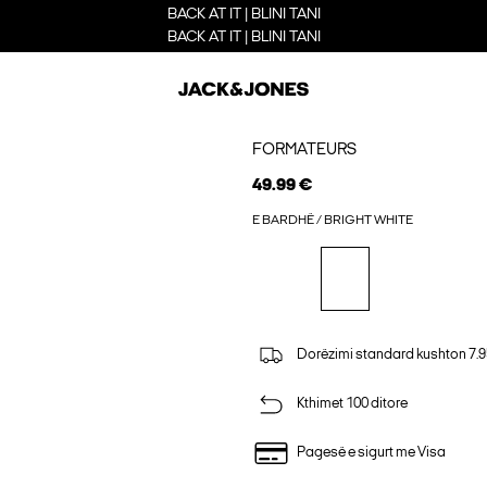
BACK AT IT | BLINI TANI
BACK AT IT | BLINI TANI
FORMATEURS
49.99 €
E BARDHË / BRIGHT WHITE
Dorëzimi standard kushton 7.9
Kthimet 100 ditore
Pagesë e sigurt me Visa