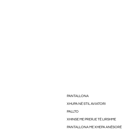
PANTALLONA
XHUPA NË STIL AVIATORI
PALLTO
XHINSE ME PRERJE TË LIRSHME
PANTALLONA ME XHEPA ANËSORË