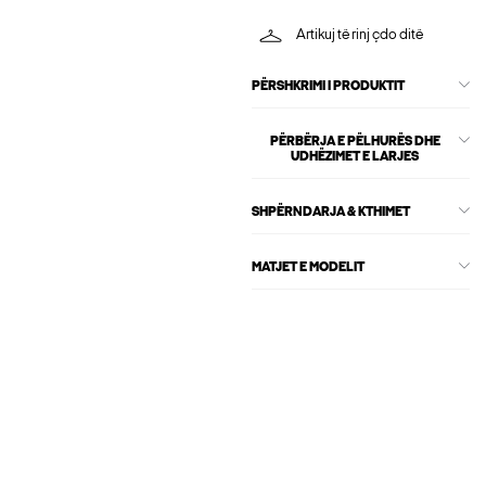
Artikuj të rinj çdo ditë
PËRSHKRIMI I PRODUKTIT
PËRBËRJA E PËLHURËS DHE
UDHËZIMET E LARJES
SHPËRNDARJA & KTHIMET
MATJET E MODELIT