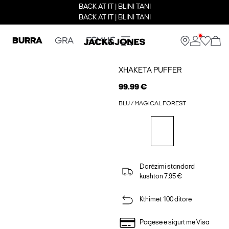
BACK AT IT | BLINI TANI
BACK AT IT | BLINI TANI
BURRA
GRA
FËMIJË
XHAKETA PUFFER
99.99 €
BLU / MAGICAL FOREST
Dorëzimi standard
kushton 7.95 €
Kthimet 100 ditore
Pagesë e sigurt me Visa