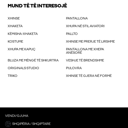
MUND TË TË INTERESOJË
XHINSE
PANTALLONA
XHAKETA
XHUPA NË STIL AVIATORI
KËMISHA-XHAKETA
PALLTO
KOSTUME
XHINSE ME PRERJE TË LIRSHME
XHUPA ME KAPUÇ
PANTALLONA ME XHEPA
ANËSORË
BLUZA ME MËNGË TË SHKURTRA
VESHJE TË BRENDSHME
ORIGINALS STUDIO
PULOVRA
TRIKO
XHINSE TË GJERA NË FORMË
VENDI/GJUHA
SHQIPËRIA / SHQIPTARE