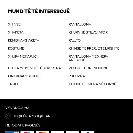
MUND TË TË INTERESOJË
XHINSE
PANTALLONA
XHAKETA
XHUPA NË STIL AVIATORI
KËMISHA-XHAKETA
PALLTO
KOSTUME
XHINSE ME PRERJE TË LIRSHME
XHUPA ME KAPUÇ
PANTALLONA ME XHEPA
ANËSORË
BLUZA ME MËNGË TË SHKURTRA
VESHJE TË BRENDSHME
ORIGINALS STUDIO
PULOVRA
TRIKO
XHINSE TË GJERA NË FORMË
VENDI/GJUHA
SHQIPËRIA / SHQIPTARE
METODAT E PAGESËS