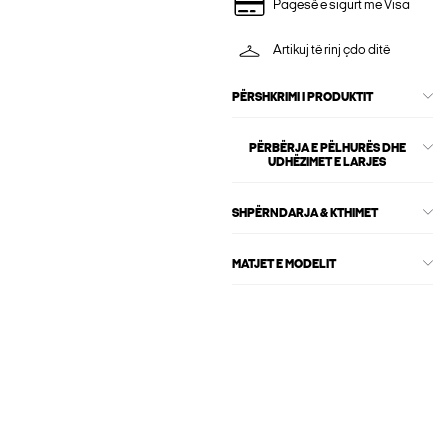
Pagesë e sigurt me Visa
Artikuj të rinj çdo ditë
PËRSHKRIMI I PRODUKTIT
PËRBËRJA E PËLHURËS DHE
UDHËZIMET E LARJES
SHPËRNDARJA & KTHIMET
MATJET E MODELIT