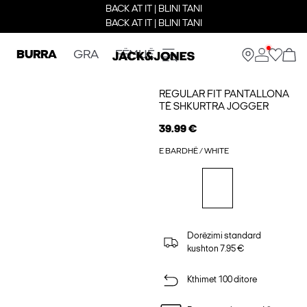
BACK AT IT | BLINI TANI
BACK AT IT | BLINI TANI
BURRA
GRA
FËMIJË
REGULAR FIT PANTALLONA
TË SHKURTRA JOGGER
39.99 €
E BARDHË / WHITE
Dorëzimi standard
kushton 7.95 €
Kthimet 100 ditore