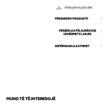
Artikuj të rinj çdo ditë
PËRSHKRIMI I PRODUKTIT
PËRBËRJA E PËLHURËS DHE
UDHËZIMET E LARJES
SHPËRNDARJA & KTHIMET
MUND TË TË INTERESOJË