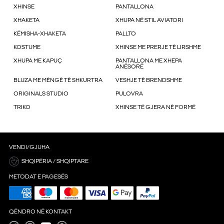
XHINSE
PANTALLONA
XHAKETA
XHUPA NË STIL AVIATORI
KËMISHA-XHAKETA
PALLTO
KOSTUME
XHINSE ME PRERJE TË LIRSHME
XHUPA ME KAPUÇ
PANTALLONA ME XHEPA
ANËSORË
BLUZA ME MËNGË TË SHKURTRA
VESHJE TË BRENDSHME
ORIGINALS STUDIO
PULOVRA
TRIKO
XHINSE TË GJERA NË FORMË
VENDI/GJUHA
SHQIPËRIA / SHQIPTARE
METODAT E PAGESËS
QËNDRO NË KONTAKT