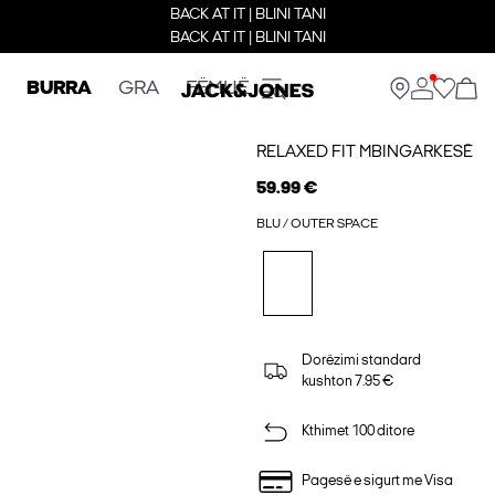
BACK AT IT | BLINI TANI
BACK AT IT | BLINI TANI
BURRA
GRA
FËMIJË
RELAXED FIT MBINGARKESË
59.99 €
BLU / OUTER SPACE
Dorëzimi standard
kushton 7.95 €
Kthimet 100 ditore
Pagesë e sigurt me Visa