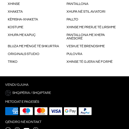
XHINSE
PANTALLONA
XHAKETA
XHUPA NË STIL AVIATORI
KËMISHA-XHAKETA
PALLTO
KOSTUME
XHINSE ME PRERJE TË LIRSHME
XHUPA ME KAPUÇ
PANTALLONA ME XHEPA
ANËSORË
BLUZA ME MËNGË TË SHKURTRA
VESHJE TË BRENDSHME
ORIGINALS STUDIO
PULOVRA
TRIKO
XHINSE TË GJERA NË FORMË
VENDI/GJUHA
SHQIPËRIA / SHQIPTARE
METODAT E PAGESËS
QËNDRO NË KONTAKT