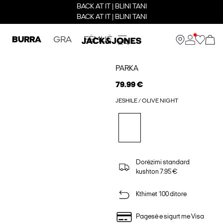
BACK AT IT | BLINI TANI
BACK AT IT | BLINI TANI
BURRA
GRA
FËMIJË
PARKA
79.99 €
JESHILE / OLIVE NIGHT
Dorëzimi standard
kushton 7.95 €
Kthimet 100 ditore
Pagesë e sigurt me Visa