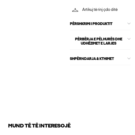
Artikuj të rinj çdo ditë
PËRSHKRIMI I PRODUKTIT
PËRBËRJA E PËLHURËS DHE
UDHËZIMET E LARJES
SHPËRNDARJA & KTHIMET
MUND TË TË INTERESOJË