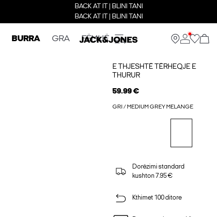
BACK AT IT | BLINI TANI
BACK AT IT | BLINI TANI
BURRA
GRA
FËMIJË
E THJESHTË TËRHEQJE E
THURUR
59.99 €
GRI / MEDIUM GREY MELANGE
Dorëzimi standard
kushton 7.95 €
Kthimet 100 ditore