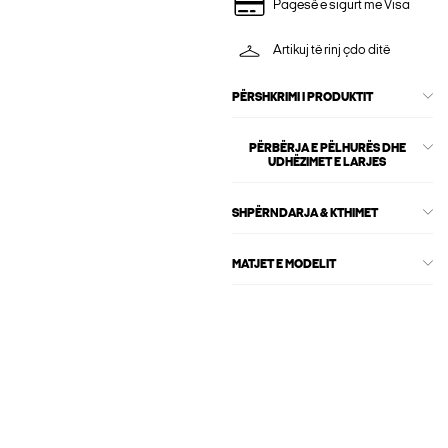
Pagesë e sigurt me Visa
Artikuj të rinj çdo ditë
PËRSHKRIMI I PRODUKTIT
PËRBËRJA E PËLHURËS DHE
UDHËZIMET E LARJES
SHPËRNDARJA & KTHIMET
MATJET E MODELIT