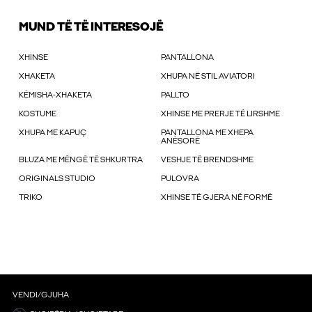
MUND TË TË INTERESOJË
XHINSE
PANTALLONA
XHAKETA
XHUPA NË STIL AVIATORI
KËMISHA-XHAKETA
PALLTO
KOSTUME
XHINSE ME PRERJE TË LIRSHME
XHUPA ME KAPUÇ
PANTALLONA ME XHEPA
ANËSORË
BLUZA ME MËNGË TË SHKURTRA
VESHJE TË BRENDSHME
ORIGINALS STUDIO
PULOVRA
TRIKO
XHINSE TË GJERA NË FORMË
VENDI/GJUHA