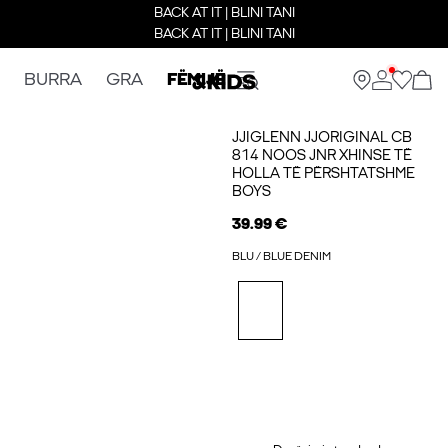
BACK AT IT | BLINI TANI
BACK AT IT | BLINI TANI
BURRA
GRA
FËMIJË
JJIGLENN JJORIGINAL CB
814 NOOS JNR XHINSE TË
HOLLA TË PËRSHTATSHME
BOYS
39.99 €
BLU / BLUE DENIM