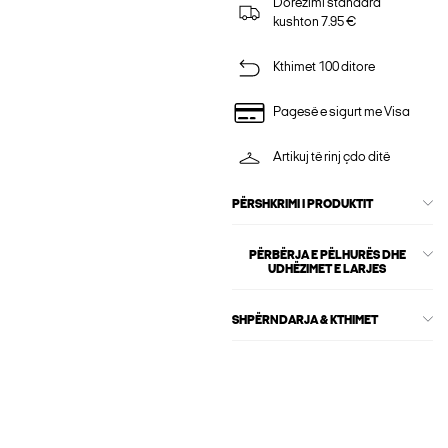
Dorëzimi standard
kushton 7.95 €
Kthimet 100 ditore
Pagesë e sigurt me Visa
Artikuj të rinj çdo ditë
PËRSHKRIMI I PRODUKTIT
PËRBËRJA E PËLHURËS DHE
UDHËZIMET E LARJES
SHPËRNDARJA & KTHIMET