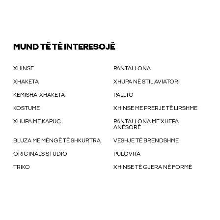
MUND TË TË INTERESOJË
XHINSE
PANTALLONA
XHAKETA
XHUPA NË STIL AVIATORI
KËMISHA-XHAKETA
PALLTO
KOSTUME
XHINSE ME PRERJE TË LIRSHME
XHUPA ME KAPUÇ
PANTALLONA ME XHEPA
ANËSORË
BLUZA ME MËNGË TË SHKURTRA
VESHJE TË BRENDSHME
ORIGINALS STUDIO
PULOVRA
TRIKO
XHINSE TË GJERA NË FORMË