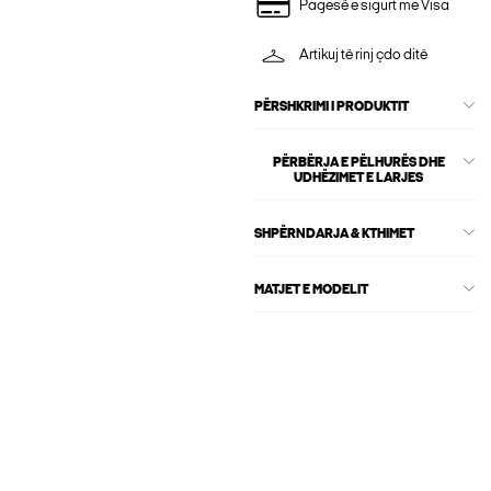
Pagesë e sigurt me Visa
Artikuj të rinj çdo ditë
PËRSHKRIMI I PRODUKTIT
PËRBËRJA E PËLHURËS DHE
UDHËZIMET E LARJES
SHPËRNDARJA & KTHIMET
MATJET E MODELIT