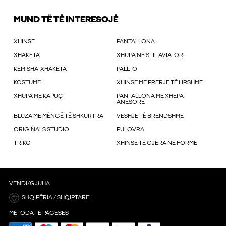
MUND TË TË INTERESOJË
XHINSE
PANTALLONA
XHAKETA
XHUPA NË STIL AVIATORI
KËMISHA-XHAKETA
PALLTO
KOSTUME
XHINSE ME PRERJE TË LIRSHME
XHUPA ME KAPUÇ
PANTALLONA ME XHEPA
ANËSORË
BLUZA ME MËNGË TË SHKURTRA
VESHJE TË BRENDSHME
ORIGINALS STUDIO
PULOVRA
TRIKO
XHINSE TË GJERA NË FORMË
VENDI/GJUHA
SHQIPËRIA / SHQIPTARE
METODAT E PAGESËS