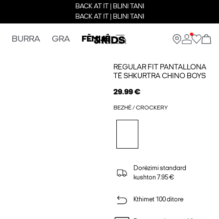
BACK AT IT | BLINI TANI
BACK AT IT | BLINI TANI
BURRA
GRA
FËMIJË
REGULAR FIT PANTALLONA
TË SHKURTRA CHINO BOYS
29.99 €
BEZHË / CROCKERY
Dorëzimi standard
kushton 7.95 €
Kthimet 100 ditore