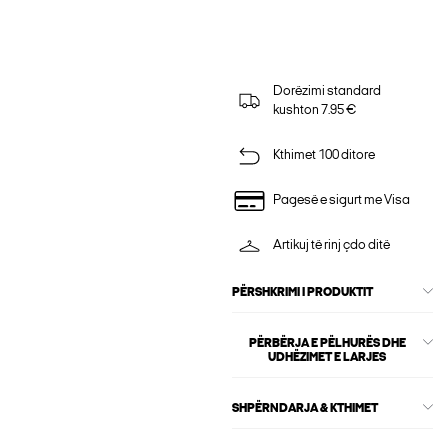
Dorëzimi standard
kushton 7.95 €
Kthimet 100 ditore
Pagesë e sigurt me Visa
Artikuj të rinj çdo ditë
PËRSHKRIMI I PRODUKTIT
PËRBËRJA E PËLHURËS DHE
UDHËZIMET E LARJES
SHPËRNDARJA & KTHIMET