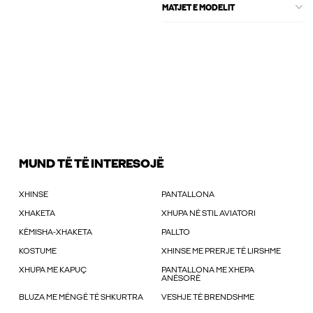
MATJET E MODELIT
MUND TË TË INTERESOJË
XHINSE
PANTALLONA
XHAKETA
XHUPA NË STIL AVIATORI
KËMISHA-XHAKETA
PALLTO
KOSTUME
XHINSE ME PRERJE TË LIRSHME
XHUPA ME KAPUÇ
PANTALLONA ME XHEPA
ANËSORË
BLUZA ME MËNGË TË SHKURTRA
VESHJE TË BRENDSHME