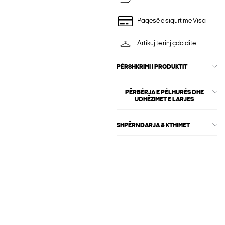
Pagesë e sigurt me Visa
Artikuj të rinj çdo ditë
PËRSHKRIMI I PRODUKTIT
PËRBËRJA E PËLHURËS DHE
UDHËZIMET E LARJES
SHPËRNDARJA & KTHIMET