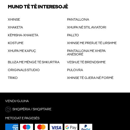
MUND TË TË INTERESOJË
XHINSE
PANTALLONA
XHAKETA
XHUPA NË STIL AVIATORI
KËMISHA-XHAKETA
PALLTO
KOSTUME
XHINSE ME PRERJE TË LIRSHME
XHUPA ME KAPUÇ
PANTALLONA ME XHEPA
ANËSORË
BLUZA ME MËNGË TË SHKURTRA
VESHJE TË BRENDSHME
ORIGINALS STUDIO
PULOVRA
TRIKO
XHINSE TË GJERA NË FORMË
VENDI/GJUHA
SHQIPËRIA / SHQIPTARE
METODAT E PAGESËS