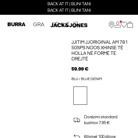
BACK AT IT | BLINI TANI
BACK AT IT | BLINI TANI
BURRA
GRA
FËMIJË
JJITIM JJORIGINAL AM 781
50SPS NOOS XHINSE TË
HOLLA NË FORMË TË
DREJTË
59.99 €
BLU / BLUE DENIM
Dorëzimi standard
kushton 7.95 €
Kthimet 100 ditore