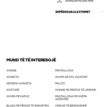
Artikuj të rinj çdo ditë
SHPËRNDARJA & KTHIMET
MUND TË TË INTERESOJË
XHINSE
PANTALLONA
XHAKETA
XHUPA NË STIL AVIATORI
KËMISHA-XHAKETA
PALLTO
KOSTUME
XHINSE ME PRERJE TË LIRSHME
XHUPA ME KAPUÇ
PANTALLONA ME XHEPA
ANËSORË
BLUZA ME MËNGË TË SHKURTRA
VESHJE TË BRENDSHME