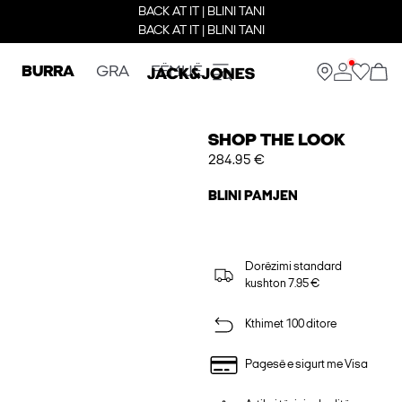
BACK AT IT | BLINI TANI
BACK AT IT | BLINI TANI
BURRA
GRA
FËMIJË
SHOP THE LOOK
284.95 €
BLINI PAMJEN
Dorëzimi standard
kushton 7.95 €
Kthimet 100 ditore
Pagesë e sigurt me Visa