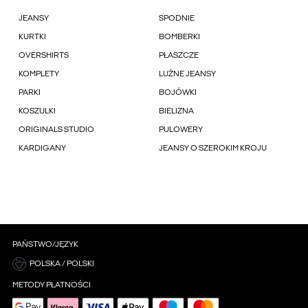
JEANSY
SPODNIE
KURTKI
BOMBERKI
OVERSHIRTS
PŁASZCZE
KOMPLETY
LUŹNE JEANSY
PARKI
BOJÓWKI
KOSZULKI
BIELIZNA
ORIGINALS STUDIO
PULOWERY
KARDIGANY
JEANSY O SZEROKIM KROJU
PAŃSTWO/JĘZYK
POLSKA / POLSKI
METODY PŁATNOŚCI