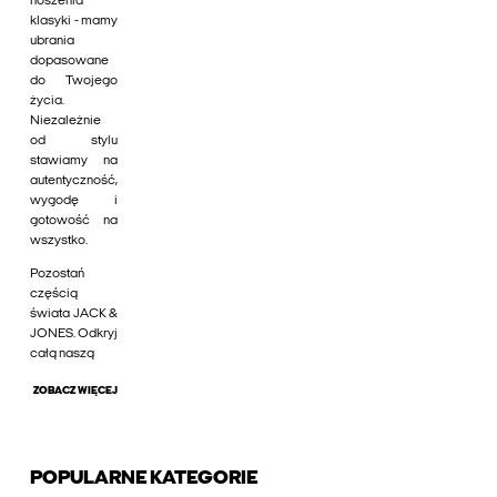
noszenia
klasyki - mamy
ubrania
dopasowane
do Twojego
życia.
Niezależnie
od stylu
stawiamy na
autentyczność,
wygodę i
gotowość na
wszystko.
Pozostań
częścią
świata JACK &
JONES. Odkryj
całą naszą
ZOBACZ WIĘCEJ
POPULARNE KATEGORIE