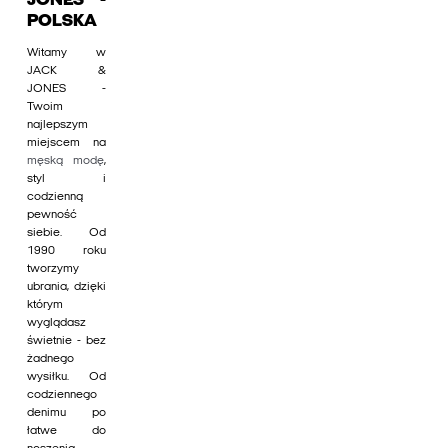
JONES -
POLSKA
Witamy w
JACK &
JONES -
Twoim
najlepszym
miejscem na
męską modę
,
styl i
codzienną
pewność
siebie. Od
1990 roku
tworzymy
ubrania, dzięki
którym
wyglądasz
świetnie - bez
żadnego
wysiłku. Od
codziennego
denimu po
łatwe do