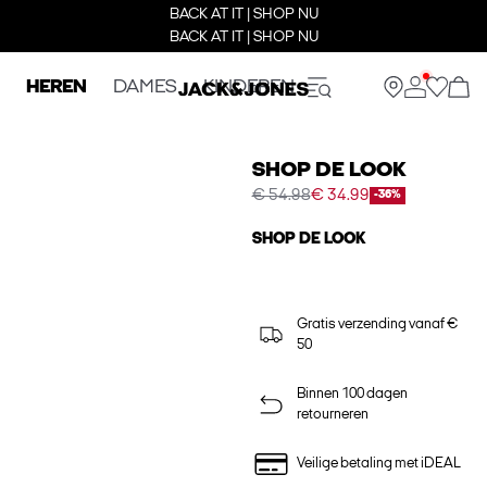
BACK AT IT | SHOP NU
BACK AT IT | SHOP NU
HEREN
DAMES
KINDEREN
SHOP DE LOOK
€ 54.98
€ 34.99
-36%
SHOP DE LOOK
Gratis verzending vanaf €
50
Binnen 100 dagen
retourneren
Veilige betaling met iDEAL