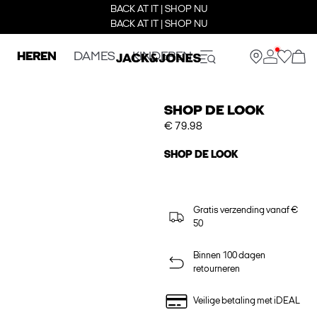
BACK AT IT | SHOP NU
BACK AT IT | SHOP NU
HEREN
DAMES
KINDEREN
SHOP DE LOOK
€ 79.98
SHOP DE LOOK
Gratis verzending vanaf €
50
Binnen 100 dagen
retourneren
Veilige betaling met iDEAL