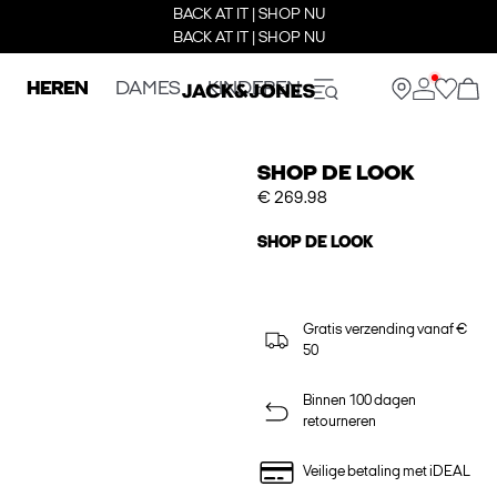
BACK AT IT | SHOP NU
BACK AT IT | SHOP NU
HEREN
DAMES
KINDEREN
SHOP DE LOOK
€ 269.98
SHOP DE LOOK
Gratis verzending vanaf €
50
Binnen 100 dagen
retourneren
Veilige betaling met iDEAL