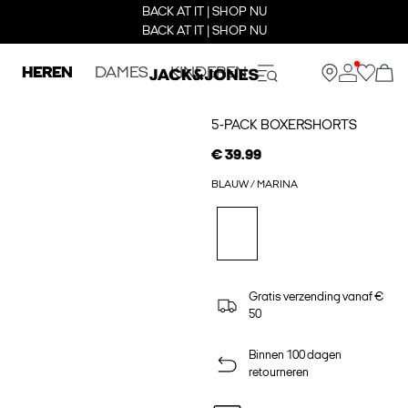
BACK AT IT | SHOP NU
BACK AT IT | SHOP NU
HEREN
DAMES
KINDEREN
5-PACK BOXERSHORTS
€ 39.99
BLAUW / MARINA
Gratis verzending vanaf €
50
Binnen 100 dagen
retourneren