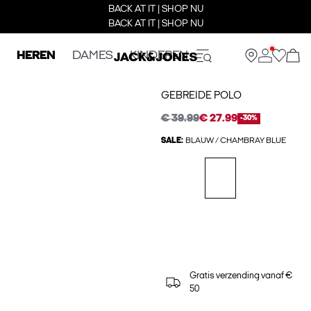
BACK AT IT | SHOP NU
BACK AT IT | SHOP NU
HEREN
DAMES
KINDEREN
GEBREIDE POLO
€ 39.99
€ 27.99
-30%
SALE:
BLAUW / CHAMBRAY BLUE
Gratis verzending vanaf €
50