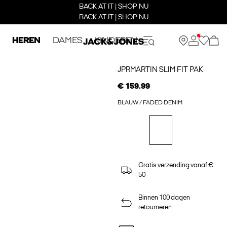
BACK AT IT | SHOP NU
BACK AT IT | SHOP NU
HEREN
DAMES
KINDEREN
JPRMARTIN SLIM FIT PAK
€ 159.99
BLAUW / FADED DENIM
Gratis verzending vanaf €
50
Binnen 100 dagen
retourneren