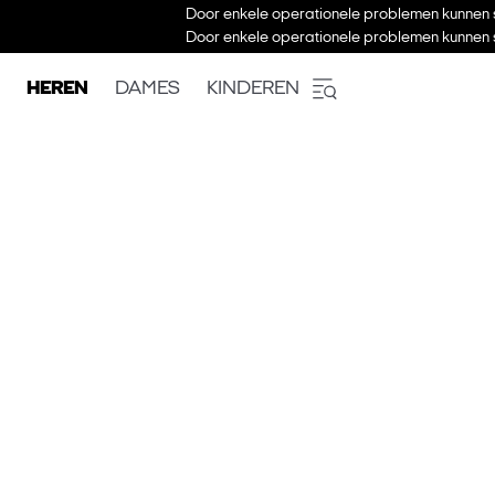
Door enkele operationele problemen kunnen s
Door enkele operationele problemen kunnen s
HEREN
DAMES
KINDEREN