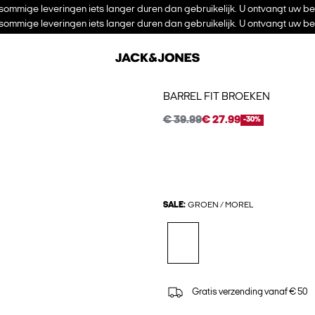
ommige leveringen iets langer duren dan gebruikelijk. U ontvangt uw be
ommige leveringen iets langer duren dan gebruikelijk. U ontvangt uw be
BARREL FIT BROEKEN
€ 39.99
€ 27.99
-30%
SALE:
GROEN / MOREL
Gratis verzending vanaf € 50