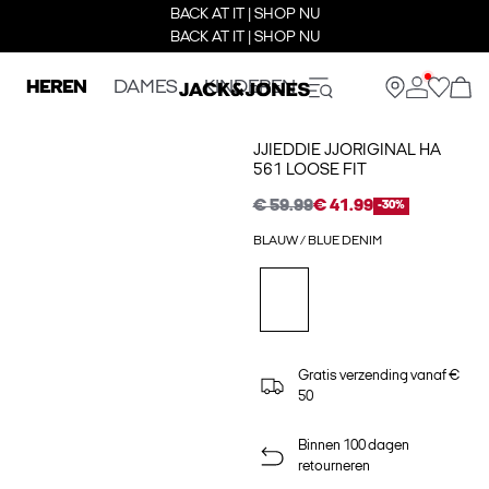
BACK AT IT | SHOP NU
BACK AT IT | SHOP NU
HEREN
DAMES
KINDEREN
JJIEDDIE JJORIGINAL HA
561 LOOSE FIT
€ 59.99
€ 41.99
-30%
BLAUW / BLUE DENIM
Gratis verzending vanaf €
50
Binnen 100 dagen
retourneren