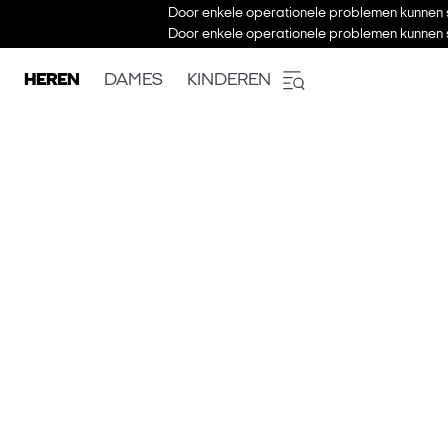
Door enkele operationele problemen kunnen s
Door enkele operationele problemen kunnen s
HEREN
DAMES
KINDEREN