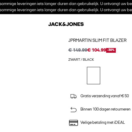
ommige leveringen iets langer duren dan gebruikelijk. U ontvangt uw be
ommige leveringen iets langer duren dan gebruikelijk. U ontvangt uw be
JPRMARTIN SLIM FIT BLAZER
€ 149.99
€ 104.99
-30%
ZWART / BLACK
Gratis verzending vanaf € 50
Binnen 100 dagen retourneren
Veilige betaling met iDEAL